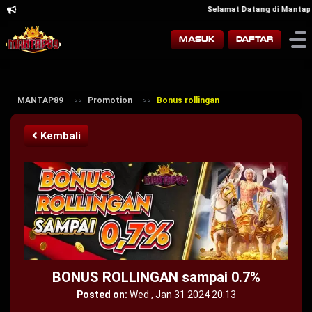
Selamat Datang di Mantap8
Masuk
Daftar
MANTAP89
Promotion
Bonus rollingan
Kembali
BONUS ROLLINGAN sampai 0.7%
Posted on:
Wed , Jan 31 2024 20:13