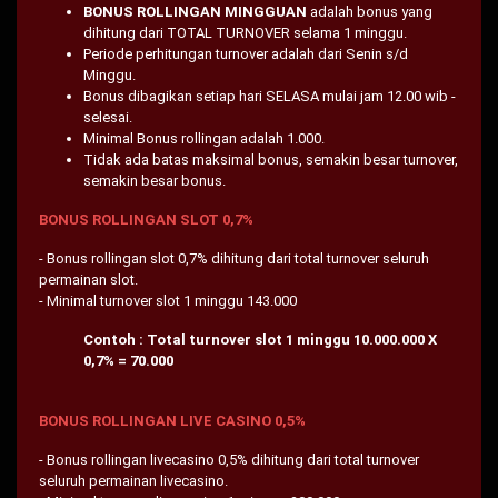
BONUS ROLLINGAN MINGGUAN
adalah bonus yang
dihitung dari TOTAL TURNOVER selama 1 minggu.
Periode perhitungan turnover adalah dari Senin s/d
Minggu.
Bonus dibagikan setiap hari SELASA mulai jam 12.00 wib -
selesai.
Minimal Bonus rollingan adalah 1.000.
Tidak ada batas maksimal bonus, semakin besar turnover,
semakin besar bonus.
BONUS ROLLINGAN SLOT 0,7%
- Bonus rollingan slot 0,7% dihitung dari total turnover seluruh
permainan slot.
- Minimal turnover slot 1 minggu 143.000
Contoh : Total turnover slot 1 minggu 10.000.000 X
0,7% = 70.000
BONUS ROLLINGAN LIVE CASINO 0,5%
- Bonus rollingan livecasino 0,5% dihitung dari total turnover
seluruh permainan livecasino.