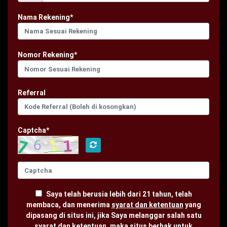
Nama Rekening*
Nomor Rekening*
Referral
Captcha*
Saya telah berusia lebih dari 21 tahun, telah
membaca, dan menerima
syarat dan ketentuan
yang
dipasang di situs ini, jika Saya melanggar salah satu
syarat dan ketentuan, maka situs berhak untuk