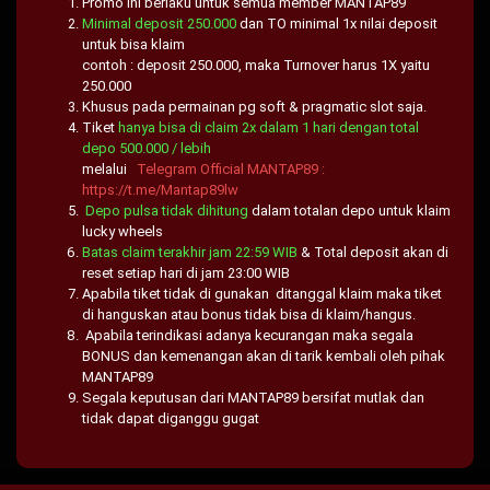
Promo ini berlaku untuk semua member MANTAP89
Minimal deposit 250.000
dan TO minimal 1x nilai deposit
untuk bisa klaim
contoh : deposit 250.000, maka Turnover harus 1X yaitu
250.000
Khusus pada permainan pg soft & pragmatic slot saja.
Tiket
hanya bisa di claim 2x dalam 1 hari dengan total
depo 500.000 / lebih
melalui
Telegram Official MANTAP89 :
https://t.me/Mantap89lw
Depo pulsa tidak dihitung
dalam totalan depo untuk klaim
lucky wheels
Batas claim terakhir jam 22:59 WIB
& Total deposit akan di
reset setiap hari di jam 23:00 WIB
Apabila tiket tidak di gunakan ditanggal klaim maka tiket
di hanguskan atau bonus tidak bisa di klaim/hangus.
Apabila terindikasi adanya kecurangan maka segala
BONUS dan kemenangan akan di tarik kembali oleh pihak
MANTAP89
Segala keputusan dari MANTAP89 bersifat mutlak dan
tidak dapat diganggu gugat